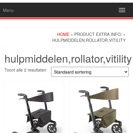
Menu
Toggl
navig
HOME
» PRODUCT EXTRA INFO: »
HULPMIDDELEN,ROLLATOR,VITILITY
hulpmiddelen,rollator,vitility
Toont alle 2 resultaten