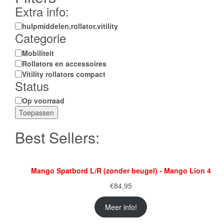
Extra info:
Extra
hulpmiddelen,rollator,vitility
Categorie
info:
Categorie
Mobiliteit
Rollators en accessoires
Vitility rollators compact
Status
Status
Op voorraad
Toepassen
Best Sellers:
Mango Spatbord L/R (zonder beugel) - Mango Lion 4
€
84,95
Meer info!