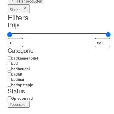
Filter producten
Sluiten
Filters
Prijs
Categorie
Categorie
badkamer toilet
bad
badbeugel
badlift
badmat
badopstapje
Status
Status
Op voorraad
Toepassen