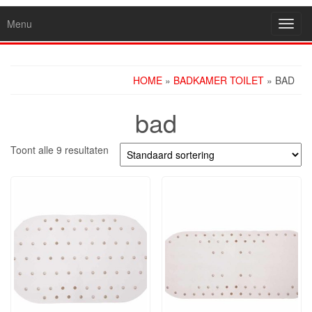
Menu
Toggl
navig
HOME
»
BADKAMER TOILET
» BAD
bad
Toont alle 9 resultaten