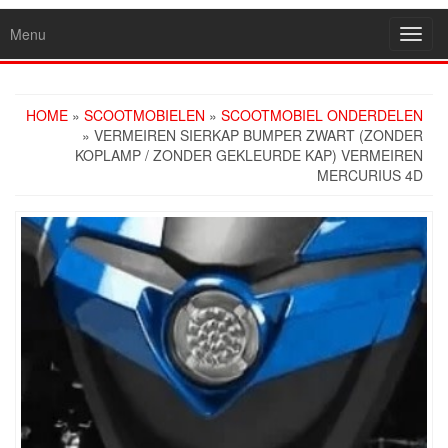
Menu
Toggl
navig
HOME
»
SCOOTMOBIELEN
»
SCOOTMOBIEL ONDERDELEN
» VERMEIREN SIERKAP BUMPER ZWART (ZONDER
KOPLAMP / ZONDER GEKLEURDE KAP) VERMEIREN
MERCURIUS 4D