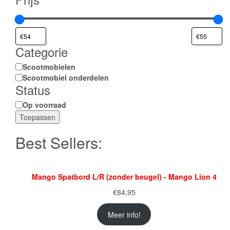
Categorie
Categorie
Scootmobielen
Scootmobiel onderdelen
Status
Status
Op voorraad
Toepassen
Best Sellers:
Mango Spatbord L/R (zonder beugel) - Mango Lion 4
€
84,95
Meer info!