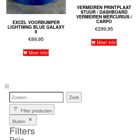
VERMEIREN PRINTPLAAT
STUUR / DASHBOARD
VERMEIREN MERCURIUS /
CARPO
EXCEL VOORBUMPER
LIGHTNING BLUE GALAXY
€
299,95
II
€
89,95
Meer info!
Meer info!
Zoeken
Zoek
Filter producten
Sluiten
Filters
Prijs