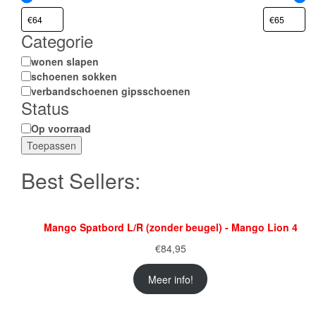
Categorie
Categorie
wonen slapen
schoenen sokken
verbandschoenen gipsschoenen
Status
Status
Op voorraad
Toepassen
Best Sellers:
Mango Spatbord L/R (zonder beugel) - Mango Lion 4
€
84,95
Meer info!