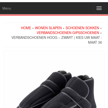
Menu
Toggl
navig
HOME
»
WONEN SLAPEN
»
SCHOENEN SOKKEN
»
VERBANDSCHOENEN GIPSSCHOENEN
»
VERBANDSCHOENEN HOOG – ZWART | KIES UW MAAT :
MAAT 36