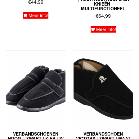
€
44,99
KNIEËN |
MULTIFUNCTIONEEL
Meer info!
€
64,99
Meer info!
VERBANDSCHOENEN
VERBANDSCHOEN
HOOG – ZWART | KIES UW
VICTORY | ZWART | MAAT