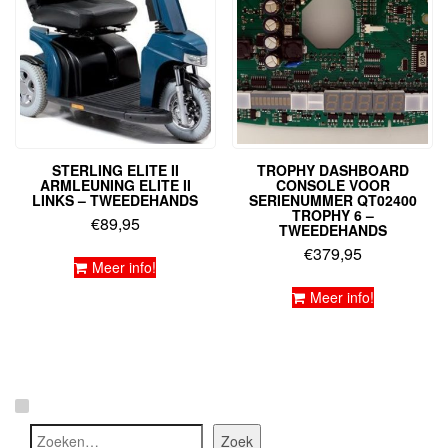
STERLING ELITE II
TROPHY DASHBOARD
ARMLEUNING ELITE II
CONSOLE VOOR
LINKS – TWEEDEHANDS
SERIENUMMER QT02400
TROPHY 6 –
€
89,95
TWEEDEHANDS
€
379,95
Meer info!
Meer info!
Zoeken
Zoek