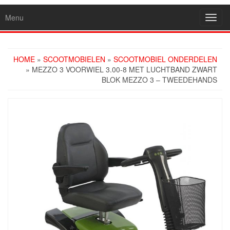
Menu
Toggl
navig
HOME
»
SCOOTMOBIELEN
»
SCOOTMOBIEL ONDERDELEN
» MEZZO 3 VOORWIEL 3.00-8 MET LUCHTBAND ZWART
BLOK MEZZO 3 – TWEEDEHANDS