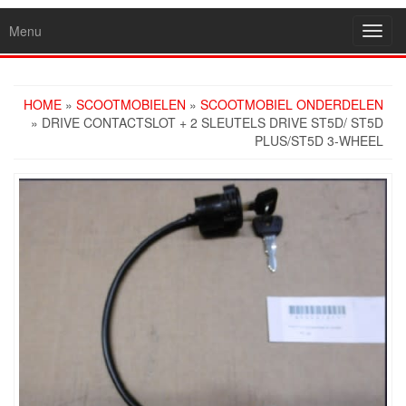
Menu
Toggl
navig
HOME
»
SCOOTMOBIELEN
»
SCOOTMOBIEL ONDERDELEN
» DRIVE CONTACTSLOT + 2 SLEUTELS DRIVE ST5D/ ST5D
PLUS/ST5D 3-WHEEL