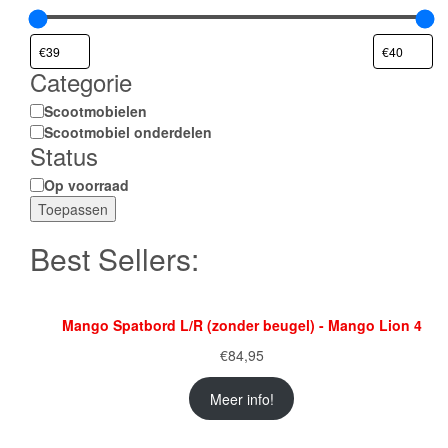
Categorie
Categorie
Scootmobielen
Scootmobiel onderdelen
Status
Status
Op voorraad
Toepassen
Best Sellers:
Mango Spatbord L/R (zonder beugel) - Mango Lion 4
€
84,95
Meer info!