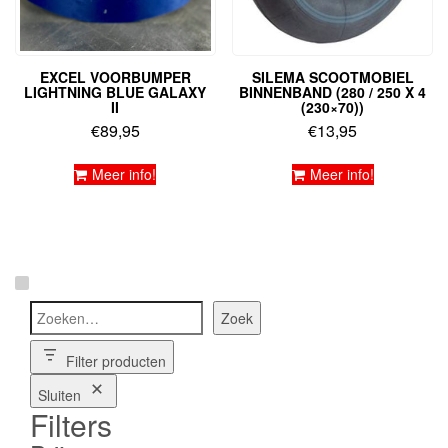
EXCEL VOORBUMPER
SILEMA SCOOTMOBIEL
LIGHTNING BLUE GALAXY
BINNENBAND (280 / 250 X 4
II
(230×70))
€
89,95
€
13,95
Meer info!
Meer info!
Zoeken
Zoek
Filter producten
Sluiten
Filters