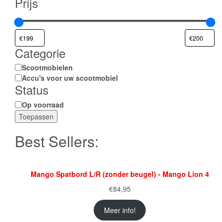
Prijs
Categorie
Categorie
Scootmobielen
Accu's voor uw scootmobiel
Status
Status
Op voorraad
Toepassen
Best Sellers:
Mango Spatbord L/R (zonder beugel) - Mango Lion 4
€
84,95
Meer info!