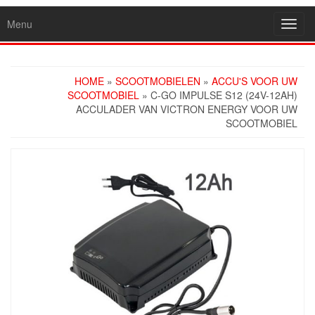
Menu
Toggl
navig
HOME
»
SCOOTMOBIELEN
»
ACCU'S VOOR UW
SCOOTMOBIEL
» C-GO IMPULSE S12 (24V-12AH)
ACCULADER VAN VICTRON ENERGY VOOR UW
SCOOTMOBIEL