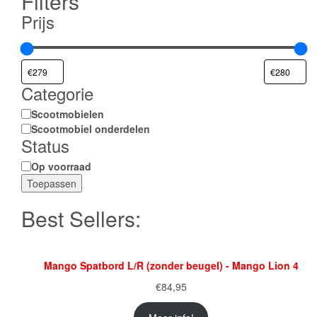
Filters
Prijs
Categorie
Categorie
Scootmobielen
Scootmobiel onderdelen
Status
Status
Op voorraad
Toepassen
Best Sellers:
Mango Spatbord L/R (zonder beugel) - Mango Lion 4
€
84,95