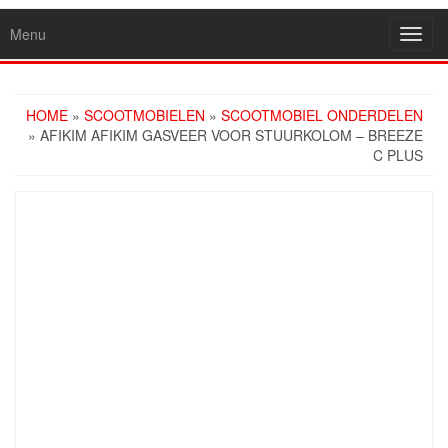
Menu
Toggl
navig
HOME
»
SCOOTMOBIELEN
»
SCOOTMOBIEL ONDERDELEN
» AFIKIM AFIKIM GASVEER VOOR STUURKOLOM – BREEZE
C PLUS