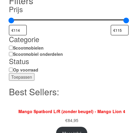
Filters
Prijs
Categorie
Categorie
Scootmobielen
Scootmobiel onderdelen
Status
Status
Op voorraad
Toepassen
Best Sellers:
Mango Spatbord L/R (zonder beugel) - Mango Lion 4
€
84,95