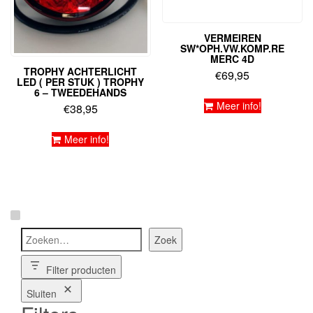
VERMEIREN
SW*OPH.VW.KOMP.RE
MERC 4D
TROPHY ACHTERLICHT
€
69,95
LED ( PER STUK ) TROPHY
6 – TWEEDEHANDS
Meer info!
€
38,95
Meer info!
Zoeken
Zoek
Filter producten
Sluiten